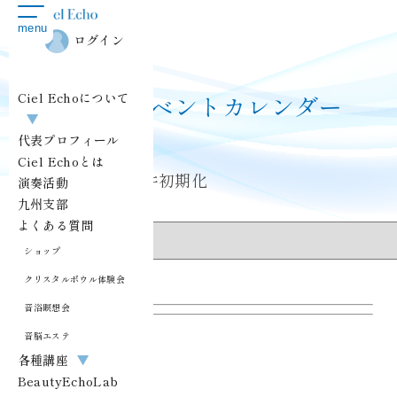
toggle
menu
navigation
ログイン
Ciel Echoについて
講座・イベントカレンダー
▼
代表プロフィール
Ciel Echoとは
表示条件
表示条件初期化
演奏活動
九州支部
講座・イベント
よくある質問
ショップ
クリスタルボウル体験会
音浴瞑想会
担当
音脳エステ
各種講座
▼
BeautyEchoLab