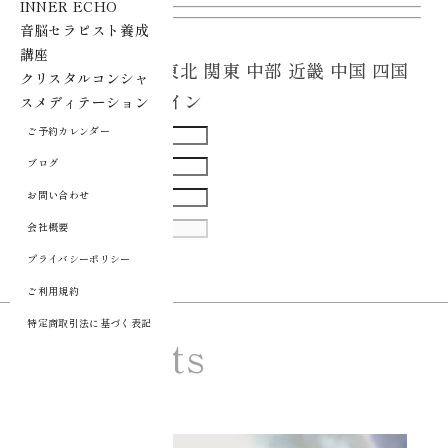
INNER ECHO
音脳セラピスト養成
エリア
講座
(すべて)
北海道
東北
関東
中部
近畿
中国
四国
クリスタルコンシャ
九州
沖縄
オンライン
スメディテーション
ご予約カレンダー
ブログ
お問い合わせ
会社概要
プライバシーポリシー
ご利用規約
特定商取引法に基づく表記
Contents
Ciel Echo コンテンツ