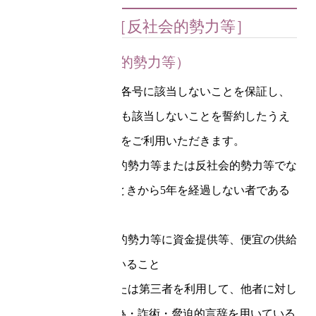
第６章［反社会的勢力等］
第13条（反社会的勢力等）
お客様は次の各号に該当しないことを保証し、
将来においても該当しないことを誓約したうえ
で本サービスをご利用いただきます。
(1)反社会的勢力等または反社会的勢力等でな
くなったときから5年を経過しない者である
こと
(2)反社会的勢力等に資金提供等、便宜の供給
を行っていること
(3)自らまたは第三者を利用して、他者に対し
て暴力行為・詐術・脅迫的言辞を用いている