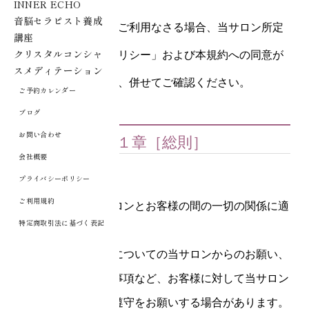
INNER ECHO
音脳セラピスト養成
なお、本サービスをご利用なさる場合、当サロン所定
講座
クリスタルコンシャ
の「プライバシーポリシー」および本規約への同意が
スメディテーション
必要となりますので、併せてご確認ください。
ご予約カレンダー
ブログ
お問い合わせ
第１章［総則］
会社概要
第1条（適用）
プライバシーポリシー
ご利用規約
本規約は、当サロンとお客様の間の一切の関係に適
特定商取引法に基づく表記
用されます。
本サービス利用についての当サロンからのお願い、
注意事項、確認事項など、お客様に対して当サロン
から別途確認、遵守をお願いする場合があります。