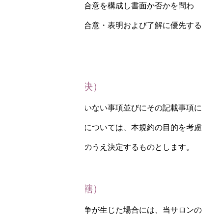
客様との間の完全な合意を構成し書面か否かを問わ
ず、両者間の事前の合意・表明および了解に優先する
ものとします。
第15条（協議解決）
本規約に定められていない事項並びにその記載事項に
関する解釈上の疑義については、本規約の目的を考慮
して当事者間で協議のうえ決定するものとします。
第16条（合意管轄）
本規約に関連する紛争が生じた場合には、当サロンの