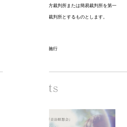
所在地を管轄する地方裁判所または簡易裁判所を第一
審の専属的合意管轄裁判所とするものとします。
附則
2021年1月1日 制定施行
Contents
Ciel Echo コンテンツ