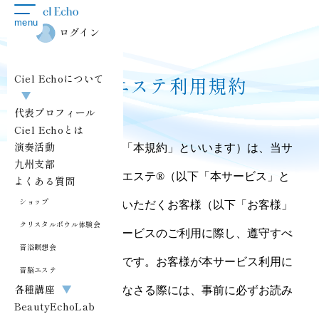
toggle
menu
navigation
ログイン
Ciel Echoについて
音脳エステ利用規約
▼
代表プロフィール
Ciel Echoとは
演奏活動
この利用規約（以下「本規約」といいます）は、当サ
九州支部
ロンの提供する音脳エステ®︎（以下「本サービス」と
よくある質問
ショップ
いいます）をご利用いただくお客様（以下「お客様」
クリスタルボウル体験会
といいます）が本サービスのご利用に際し、遵守すべ
音浴瞑想会
き事項を定めたものです。お客様が本サービス利用に
音脳エステ
各種講座
▼
かかるお申し込みをなさる際には、事前に必ずお読み
BeautyEchoLab
ください。