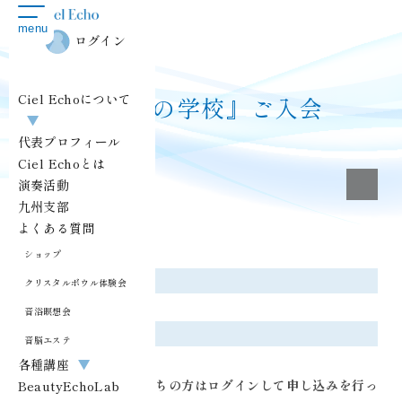
toggle
menu
navigation
ログイン
Ciel Echoについて
『響きの学校』ご入会
▼
代表プロフィール
Ciel Echoとは
ク
演奏活動
九州支部
よくある質問
ショップ
名称
クリスタルボウル体験会
『響きの学校』ご入会
音浴瞑想会
料金
音脳エステ
22,000円（税込）
各種講座
▼
既にアカウントをお持ちの方はログインして申し込みを行っ
BeautyEchoLab