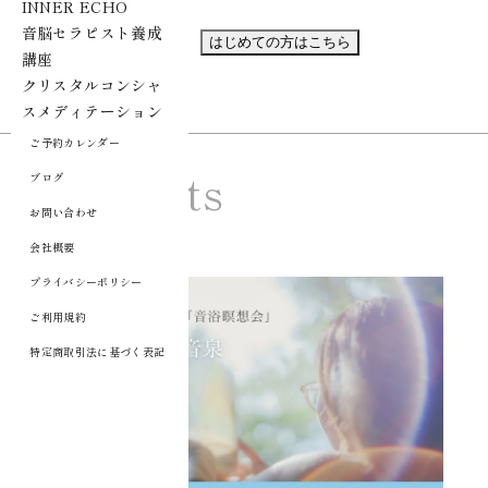
てください。
INNER ECHO
音脳セラピスト養成
ログインして申し込む
はじめての方はこちら
講座
クリスタルコンシャ
スメディテーション
ご予約カレンダー
Contents
ブログ
お問い合わせ
会社概要
Ciel Echo コンテンツ
プライバシーポリシー
ご利用規約
特定商取引法に基づく表記