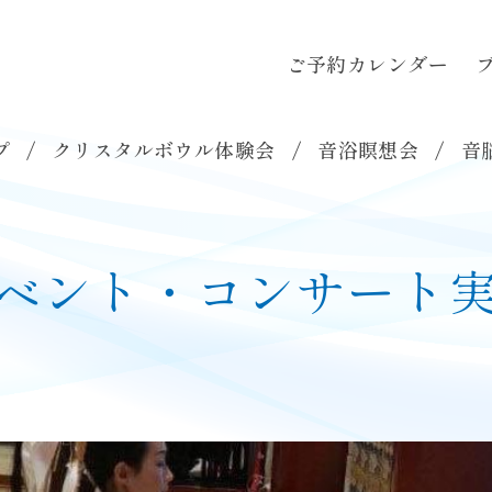
ご予約カレンダー
ご予約カレンダー
ブログ
お問い合わ
各種講座
▼
音浴瞑想会
音脳エステ
プ
クリスタルボウル体験会
音浴瞑想会
音
ベント・コンサート