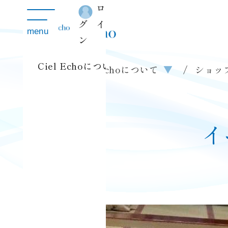
ロ
toggle
navigation
グイ
menu
ン
Ciel Echoについて
▼
ショップ
クリスタルボウル体験会
Ciel Echoについて
▼
ショッ
イ