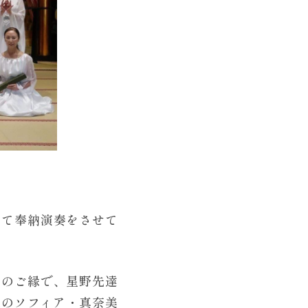
にて奉納演奏をさせて
らのご縁で、星野先達
表のソフィア・真奈美