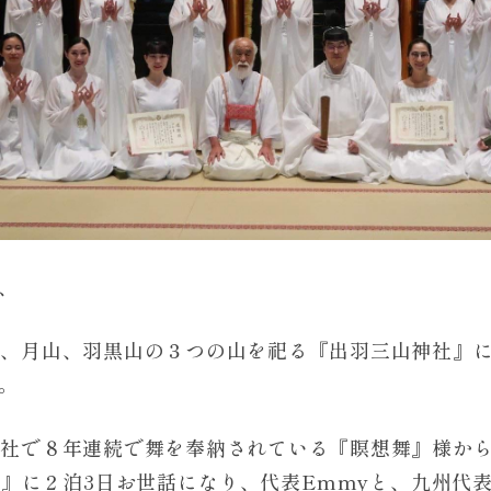
日、
山、月山、羽黒山の３つの山を祀る『出羽三山神社』
。
神社で８年連続で舞を奉納されている『瞑想舞』様か
』に２泊3日お世話になり、代表Emmyと、九州代