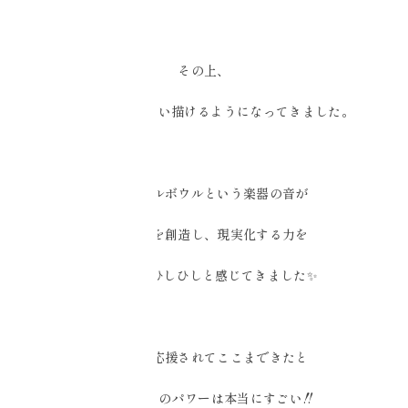
その上、
医療との共創も思い描けるようになってきました。
クリスタルボウルという楽器の音が
望む未来を創造し、現実化する力を
この7年間ひしひしと感じてきました✨
この音に応援されてここまできたと
周波数ケアのパワーは本当にすごい‼️