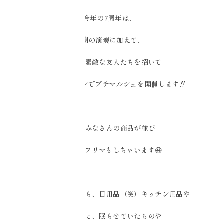
今年の7周年は、
感謝の演奏に加えて、
大好きな素敵な友人たちを招いて
Ciel Echoサロンでプチマルシェを開催します‼️
素敵なみなさんの商品が並び
私は少しフリマもしちゃいます😆
お洋服やドレスから、日用品（笑）キッチン用品や
いろいろと、眠らせていたものや