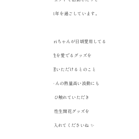
濃厚な1年を過ごしています。
今回は、Eriちゃんが日頃愛用してる
女性を愛でるグッズを
ご用意いただけるとのこと
Eriちゃんの熱量高い波動にも
ぜひ触れていただき
女性生開花グッズを
手に入れてくださいね
✨