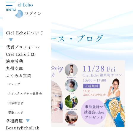
toggle
menu
navigation
ログイン
Ciel Echoについて
ニュース・ブログ
▼
代表プロフィール
Ciel Echoとは
演奏活動
九州支部
よくある質問
ショップ
クリスタルボウル体験会
音浴瞑想会
音脳エステ
各種講座
▼
EVENT
BeautyEchoLab
2025.11.20