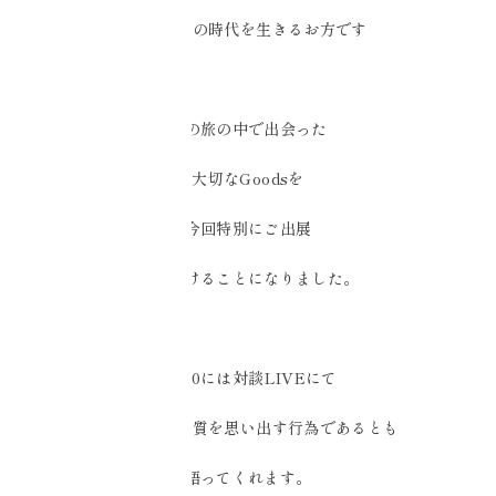
まさに風の時代を生きるお方です
その旅の中で出会った
大切なGoodsを
今回特別にご出展
いただけることになりました。
11/20には対談LIVEにて
旅とは魂の本質を思い出す行為であるとも
語ってくれます。