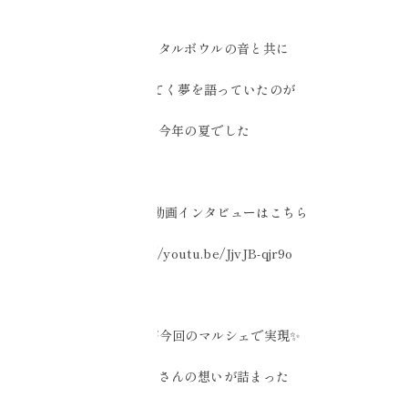
クリスタルボウルの音と共に
形にしてく夢を語っていたのが
今年の夏でした
その時の動画インタビューはこちら
https://youtu.be/JjvJB-qjr9o
その夢が今回のマルシェで実現✨
すみれさんの想いが詰まった