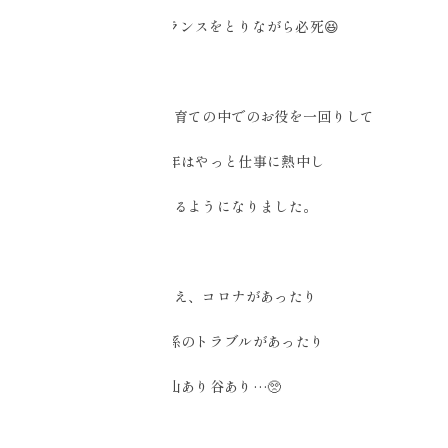
両輪でバランスをとりながら必死😆
気がつけば、子育ての中でのお役を一回りして
ここ数年はやっと仕事に熱中し
楽しめるようになりました。
とはいえ、コロナがあったり
人間関係のトラブルがあったり
山あり谷あり…🥺