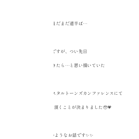
まだまだ道半ば…
ですが、つい先日
いつかできたら…と思い描いていた
ツーソンでのクリスタルトーンズカンファレンスにて
演奏の機会を頂くことが決まりました🥹💗
夢のようなお話です✨✨