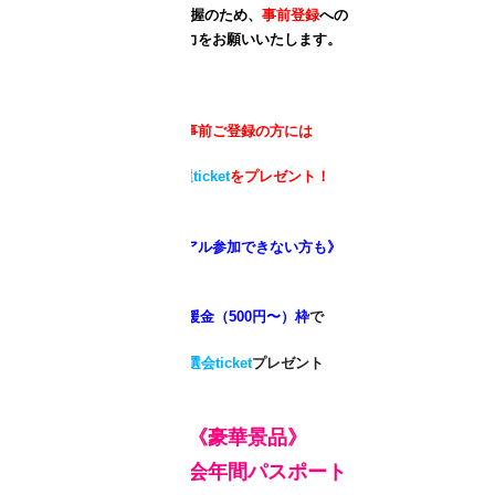
人数把握のため、
事前登録
への
ご協力をお願いいたします。
事前
ご登録の方には
抽選ticket
をプレゼント！
《リアル参加できない方も》
応援金（500円〜）枠
で
抽選会ticket
プレゼント
《豪華景品》
音浴会年間パスポート