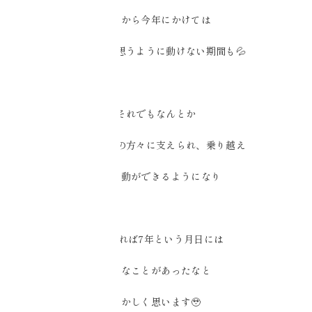
昨年から今年にかけては
肩の負傷で思うように動けない期間も💦
それでもなんとか
暖かな周りの方々に支えられ、乗り越え
また活動ができるようになり
振り返れば7年という月日には
様々なことがあったなと
懐かしく思います🥹