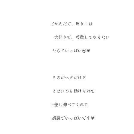
なんだかんだで、周りには
最高に素敵で、大好きで、尊敬してやまない
友人たちでいっぱい🥹💗
頼るのがヘタだけど
気がつけばいつも助けられて
手を差し伸べてくれて
本当に感謝でいっぱいです💗