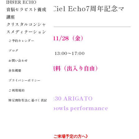
INNER ECHO
2025/11/28 Ciel Echo7周年記念マ
音脳セラピスト養成
ルシェ
講座
クリスタルコンシャ
スメディテーション
11/28（金）
ご予約カレンダー
ブログ
13:00〜17:00
お問い合わせ
入場無料（出入り自由）
会社概要
プライバシーポリシー
ご利用規約
13:30 ARIGATO
特定商取引法に基づく表記
Crystalbowls performance
《ご来場予定の方へ》