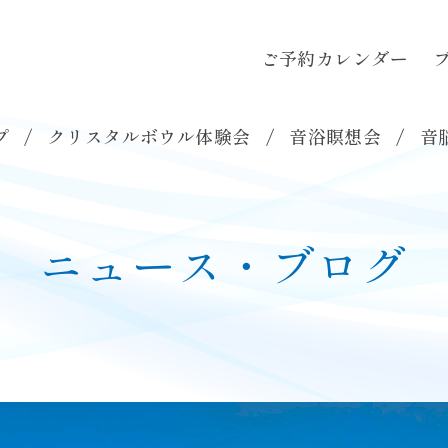
ご予約カレンダー
ご予約カレンダー
ブログ
お問い合わ
各種講座
▼
音浴瞑想会
音脳エステ
プ
クリスタルボウル体験会
音浴瞑想会
音
ニュース・ブログ