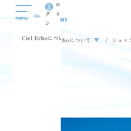
ロ
toggle
navigation
グイ
menu
ン
Ciel Echoについて
▼
ショップ
クリスタルボウル体験会
Ciel Echoについて
▼
ショッ