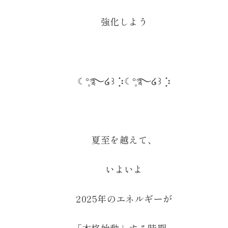
強化しよう
☾°̥࿐໒꒱ ⡱☾°̥࿐໒꒱ ⡱
夏至を越えて、
いよいよ
2025年のエネルギーが