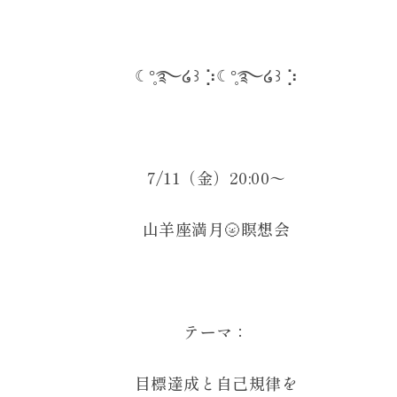
☾°̥࿐໒꒱ ⡱☾°̥࿐໒꒱ ⡱
7/11（金）20:00〜
山羊座満月🌝瞑想会
テーマ：
目標達成と自己規律を