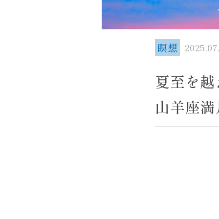
瞑想
2025.07
夏至を越
山羊座満