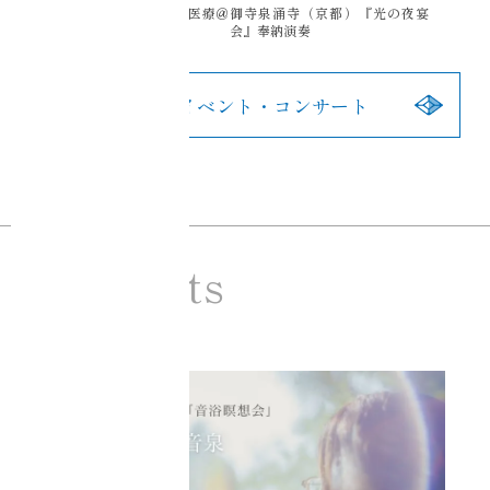
クリスタルボウル×瞑想×医療＠
御寺泉涌寺（京都）『光の夜宴
千葉県柏
会』奉納演奏
過去のイベント・コンサート
Contents
Ciel Echo コンテンツ