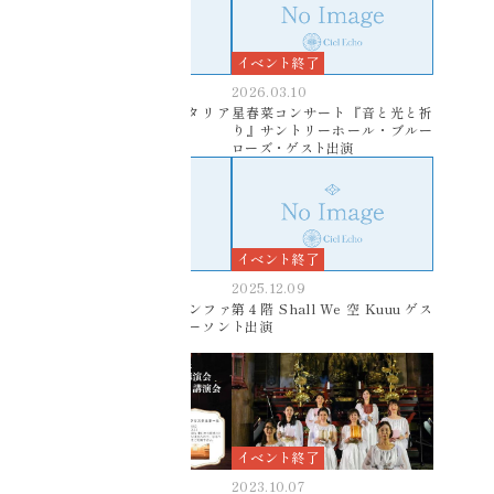
イベント終了
イベント終了
2026.03.15
2026.03.10
コニカミノルタ プラネタリア
星春菜コンサート『音と光と祈
TOKYO『AWAKE ME』
り』サントリーホール・ブルー
ローズ・ゲスト出演
イベント終了
イベント終了
2026.01.30
2025.12.09
Crystal Tones社公式カンファ
第４階 Shall We 空 Kuuu ゲス
レンスにて演奏出演/ツーソン
ト出演
（アメリカ）
イベント終了
イベント終了
2025.10.22
2023.10.07