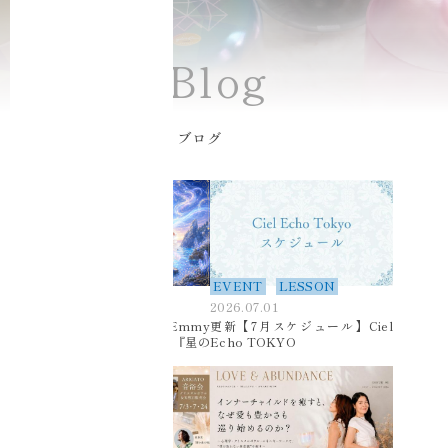
News/Blog
Ciel Echo ニュース・ブログ
BLOG
ニュース
EVENT
LESSON
2026.07.01
2026.07.01
『Lemurian Blue』（Emmy
更新【7月スケジュール】Ciel
& Nina Unit）新アルバム『星の
Echo TOKYO
巡礼』発売のお知らせ