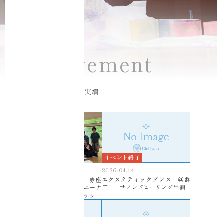
Achievement
イベント・コンサート実績
イベント終了
イベント終了
2026.04.14
2026.05.27
エクスタティックダンス ＠浜
空の瞑想・八ヶ岳瞑想会 赤座
田山 サウンドヒーリング出演
綾先生✖️EmmyCrystal✖️ニーナ
＊カノン ヨガと音のセッショ
ン