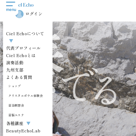
toggle
menu
navigation
ログイン
Ciel Echoについて
▼
代表プロフィール
Ciel Echoとは
演奏活動
九州支部
よくある質問
ショップ
クリスタルボウル体験会
音浴瞑想会
音脳エステ
各種講座
▼
BeautyEchoLab