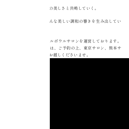
自分の源の音が、世界の美しさと共鳴していく。
「Ciel Echo」は、そんな美しい調和の響きを生み出してい
く活動をしています。
東京、九州でクリスタルボウルサロンを運営しております。
ご相談、お問い合わせは、ご予約の上、東京サロン、熊本サ
ロン、鹿児島サロンへお越しくださいませ。