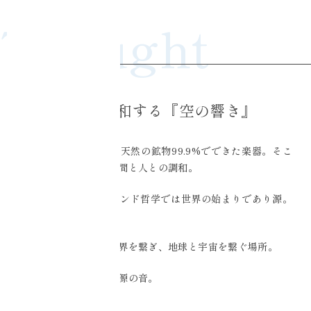
Thought
Ciel Echoの想い
宇宙と調和する『空の響き』
クリスタルボウルは、天然の鉱物99.9%でできた楽器。そこ
に在るのは、自然と空間と人との調和。
「空（クウ）」は、インド哲学では世界の始まりであり源。
すなわち、私自身。
「空（ソラ）」は、世界を繋ぎ、地球と宇宙を繋ぐ場所。
「響」は、故郷の音。源の音。