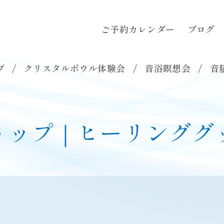
ご予約カレンダー
ブログ
ご予約カレンダー
ブログ
お問い合わ
各種講座
▼
音浴瞑想会
音脳エステ
プ
クリスタルボウル体験会
音浴瞑想会
音
ョップ｜ヒーリンググ