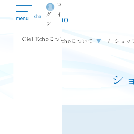
ロ
toggle
navigation
グイ
menu
ン
Ciel Echoについて
▼
ショップ
クリスタルボウル体験会
Ciel Echoについて
▼
ショッ
シ
全ての商品
クリスタルボウル
ボウルケース