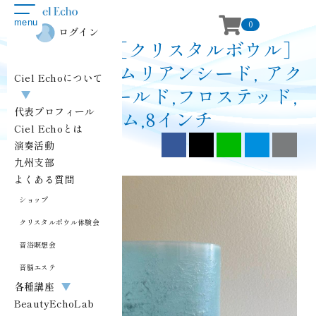
toggle
menu
navigation
0
ログイン
ショップ｜［クリスタルボウル］
D(レ)+20 レムリアンシード, アク
Ciel Echoについて
アオーラゴールド,フロステッド,
▼
代表プロフィール
リム,8インチ
Ciel Echoとは
Facebook
X（旧Twitter）
LINE
はてブ
ク
演奏活動
九州支部
よくある質問
ショップ
クリスタルボウル体験会
音浴瞑想会
音脳エステ
各種講座
▼
BeautyEchoLab