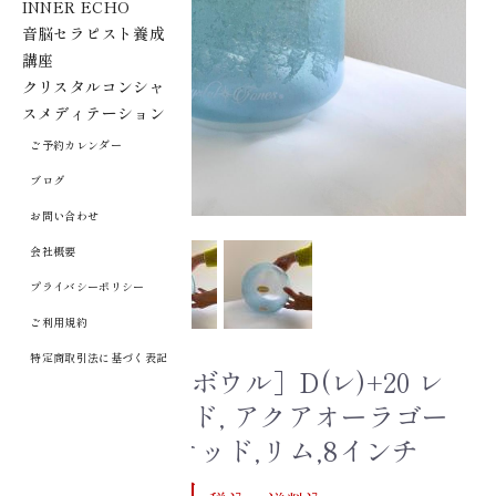
INNER ECHO
音脳セラピスト養成
講座
クリスタルコンシャ
スメディテーション
ご予約カレンダー
ブログ
お問い合わせ
会社概要
プライバシーポリシー
ご利用規約
特定商取引法に基づく表記
［クリスタルボウル］D(レ)+20 レ
ムリアンシード, アクアオーラゴー
ルド,フロステッド,リム,8インチ
500,500 円